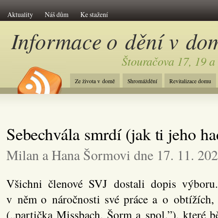
Aktuality
Náš dům
Ke stažení
Informace o dění v do
Štouračova 17, 19 a
Ze života v domě
Shromáždění
Revitalizace domu
Sebechvála smrdí (jak ti jeho ha
Milan a Hana Šormovi dne 17. 11. 20
Všichni členové SVJ dostali dopis výboru.
v něm o náročnosti své práce a o obtížích, 
(„partička Missbach, Šorm a spol.”), které 