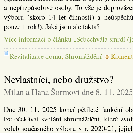
a nepřizpůsobivé osoby. To vše je doprováz
výboru (skoro 14 let činnosti) a neúspěch
pouze 1 rok!). Jaká jsou ale fakta?
Více informací o článku „Sebechvála smrdí (ja
Revitalizace domu
,
Shromáždění
Komentá
Nevlastníci, nebo družstvo?
Milan a Hana Šormovi dne 8. 11. 2025
Dne 30. 11. 2025 končí pětileté funkční ob
lze očekávat svolání shromáždění, které zvo
voleb současného výboru v r. 2020-21, jejic