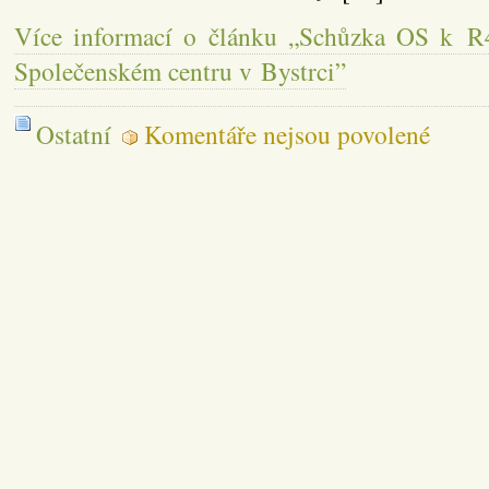
Více informací o článku „Schůzka OS k R
Společenském centru v Bystrci”
u
Ostatní
Komentáře nejsou povolené
textu
s
názvem
Schůzka
OS
k R43
v úterý
13. 9. od
19 h
ve
Společen
centru
v Bystrci