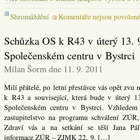
Shromáždění
Komentáře nejsou povolen
Schůzka OS k R43 v úterý 13. 9
Společenském centru v Bystrci
Milan Šorm dne 11. 9. 2011
Milí přátelé, po letní přestávce vás opět zvu
k R43 a související, která bude v úterý 
Společenském centru v Bystrci. Vzhledem
zastupitelstvo na programu schválení ZÚR
Zdraví vás a na setkání se těší Jana Pá
informace ZÚR – ZJMK 22. 9. […]