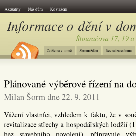
Aktuality
Náš dům
Ke stažení
Informace o dění v do
Štouračova 17, 19 a
Ze života v domě
Shromáždění
Revitalizace domu
Plánované výběrové řízení na do
Milan Šorm dne 22. 9. 2011
Vážení vlastníci, vzhledem k faktu, že v so
revitalizace střechy a hospodářských lodžií (1
bez stavebního povolení), připravuje v