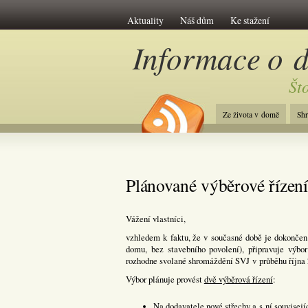
Aktuality
Náš dům
Ke stažení
Informace o 
Št
Ze života v domě
Sh
Plánované výběrové řízení
Vážení vlastníci,
vzhledem k faktu, že v současné době je dokončen p
domu, bez stavebního povolení), připravuje výbo
rozhodne svolané shromáždění SVJ v průběhu října 
Výbor plánuje provést
dvě výběrová řízení
:
Na dodavatele nové střechy a s ní souvisej