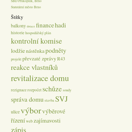
SBD Průkopník, Brno
Statutární město Brno
Štítky
hadi
finance
balkony
dotace
historie
hospodářský plán
kontrolní komise
podněty
lodžie
nástěnka
převzaté zprávy
R43
projekt
reakce vlastníků
revitalizace domu
schůze
rezignace
rozpočet
soudy
SVJ
správa domu
stavba
výbor
výběrové
ulice
řízení
zajímavosti
web
zápis