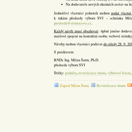
Na dodavatele nových okenních sestav na h
Jednotliví vlastníci jednotek mohou
podat vlastní
k rukám předsedy výboru SVJ – schránka Mila
predseda@stouracova.cz
.
Každý návrh musí obsahovat
: úplné jméno dodavat
mailové spojení na kontaktní osobu, webové stránky 
Návrhy mohou vlastníci podávat
do středy 28. 9. 20
S pozdravem
RNDr. Ing. Milan Šorm, Ph.D.
předseda výboru SVJ
Štítky:
podněty
,
revitalizace domu
,
výběrové řízení
Zapsal Milan Šorm
Revitalizace domu