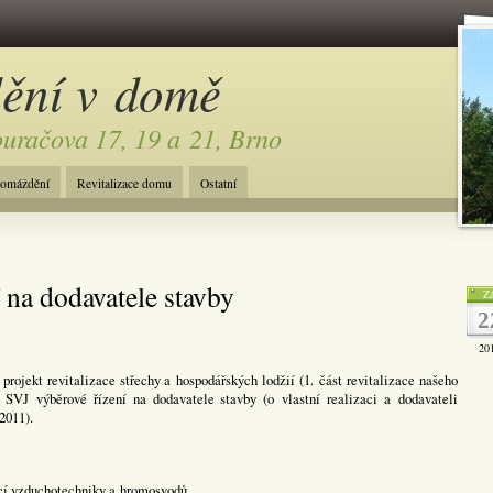
dění v domě
ouračova 17, 19 a 21, Brno
romáždění
Revitalizace domu
Ostatní
 na dodavatele stavby
Zá
2
20
rojekt revitalizace střechy a hospodářských lodžií (1. část revitalizace našeho
r SVJ výběrové řízení na dodavatele stavby (o vlastní realizaci a dodavateli
2011).
ící vzduchotechniky a hromosvodů