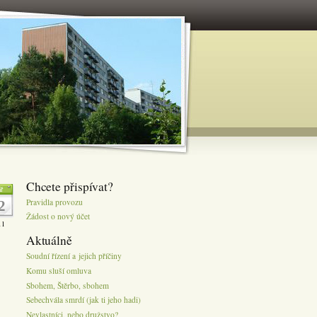
Chcete přispívat?
ř
Pravidla provozu
2
Žádost o nový účet
11
Aktuálně
Soudní řízení a jejich příčiny
Komu sluší omluva
Sbohem, Štěrbo, sbohem
Sebechvála smrdí (jak ti jeho hadi)
Nevlastníci, nebo družstvo?