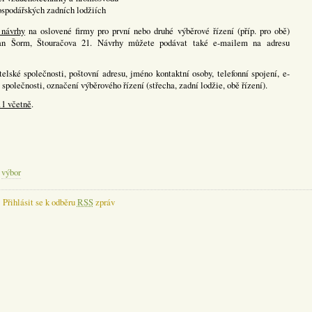
ospodářských zadních lodžiích
 návrhy
na oslovené firmy pro první nebo druhé výběrové řízení (příp. pro obě)
n Šorm, Štouračova 21. Návrhy můžete podávat také e-mailem na adresu
elské společnosti, poštovní adresu, jméno kontaktní osoby, telefonní spojení, e-
společnosti, označení výběrového řízení (střecha, zadní lodžie, obě řízení).
11 včetně
.
,
výbor
Přihlásit se k odběru
RSS
zpráv