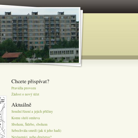
Chcete přispívat?
Pravidla provozu
Žádost o nový účet
Aktuálně
Soudní řízení a jejich příčiny
Komu sluší omluva
Sbohem, Štěrbo, sbohem
Sebechvála smrdí (jak ti jeho hadi)
Nevlastníci, nebo družstvo?