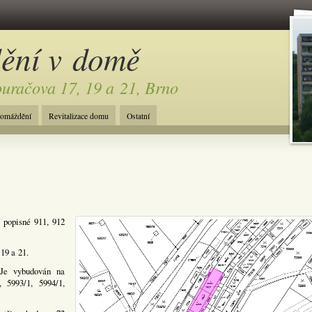
dění v domě
ouračova 17, 19 a 21, Brno
romáždění
Revitalizace domu
Ostatní
 popisné 911, 912
 19 a 21.
 Je vybudován na
, 5993/1, 5994/1,