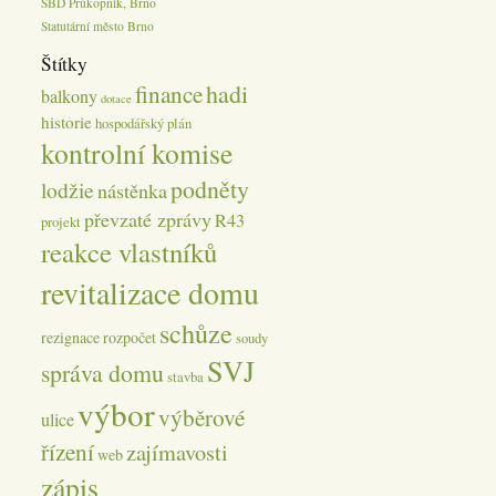
SBD Průkopník, Brno
Statutární město Brno
Štítky
hadi
finance
balkony
dotace
historie
hospodářský plán
kontrolní komise
podněty
lodžie
nástěnka
převzaté zprávy
R43
projekt
reakce vlastníků
revitalizace domu
schůze
rezignace
rozpočet
soudy
SVJ
správa domu
stavba
výbor
výběrové
ulice
řízení
zajímavosti
web
zápis