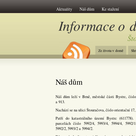
Aktuality
Náš dům
Ke stažení
Informace o 
Št
Ze života v domě
Sh
Náš dům
Náš dům leží v Brně, městské části Bystrc, číslo
a 913.
Nachází se na ulici Štouračova, číslo orientační 17,
Patří do katastrálního území Bystrc (611778).
parcelách číslo 5992/4, 5993/4, 5994/4, 5992/1
5992/2, 5993/2 a 5994/2.