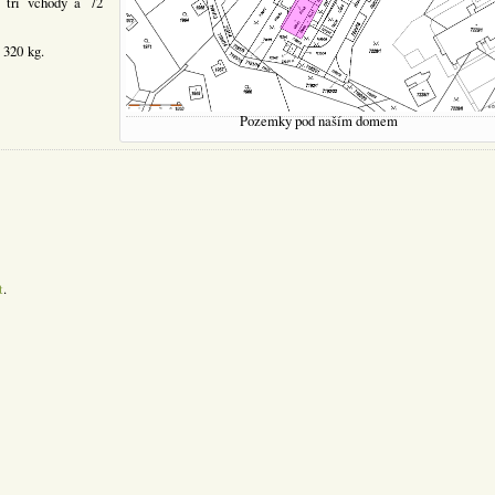
 tři vchody a 72
 320 kg.
Pozemky pod naším domem
t
.