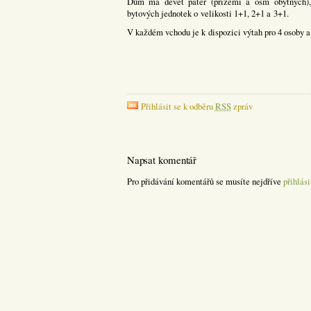
Dům má devět pater (přízemí a osm obytných),
bytových jednotek o velikosti 1+1, 2+1 a 3+1.
V každém vchodu je k dispozici výtah pro 4 osoby a
Přihlásit se k odběru
RSS
zpráv
Napsat komentář
Pro přidávání komentářů se musíte nejdříve
přihlási