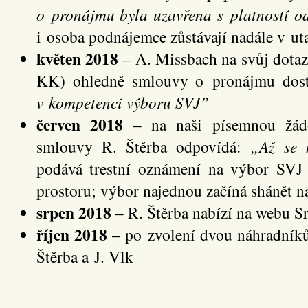
o pronájmu byla uzavřena s platností o
i osoba podnájemce zůstávají nadále v uta
květen 2018
– A. Missbach na svůj dotaz
KK) ohledně smlouvy o pronájmu dos
v kompetenci výboru SVJ”
červen 2018
– na naši písemnou žádo
smlouvy R. Štěrba odpovídá:
„Až se 
podává trestní oznámení na výbor SVJ
prostoru; výbor najednou začíná shánět 
srpen 2018
– R. Štěrba nabízí na webu Sre
říjen 2018
– po zvolení dvou náhradníků
Štěrba a J. Vlk