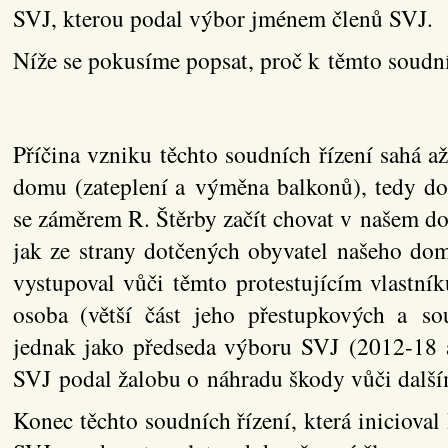
SVJ, kterou podal výbor jménem členů SVJ.
Níže se pokusíme popsat, proč k těmto soudn
Příčina vzniku těchto soudních řízení sahá až
domu (zateplení a výměna balkonů), tedy do
se záměrem R. Štěrby začít chovat v našem d
jak ze strany dotčených obyvatel našeho dom
vystupoval vůči těmto protestujícím vlastn
osoba (větší část jeho přestupkových a so
jednak jako předseda výboru SVJ (2012-18
SVJ podal žalobu o náhradu škody vůči dalš
Konec těchto soudních řízení, která inicioval