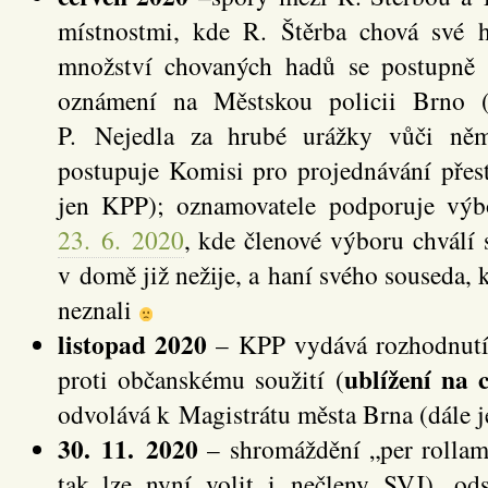
místnostmi, kde R. Štěrba chová své 
množství chovaných hadů se postupně 
oznámení na Městskou policii Brno (
P. Nejedla za hrubé urážky vůči něm
postupuje Komisi pro projednávání pře
jen KPP); oznamovatele podporuje v
23. 6. 2020
, kde členové výboru chválí
v domě již nežije, a haní svého souseda, 
neznali
listopad 2020
– KPP vydává rozhodnutí 
ublížení na 
proti občanskému soužití (
odvolává k Magistrátu města Brna (dále j
30. 11. 2020
– shromáždění „per rolla
tak lze nyní volit i nečleny SVJ), od