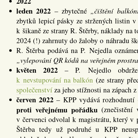
2022
leden 2022
– zbytečné
„čištění balkó
zbytků lepicí pásky ze stržených listin v
k šikaně ze strany R. Štěrby, náklady na t
2024 (!) zahrnuty do žaloby o náhradu šk
R. Štěrba podává na P. Nejedla oznámen
„vylepování QR kódů na veřejném prostra
květen 2022
– P. Nejedlo obdrž
k nevstupování na balkón
(ze strany př
společenství
za jeho stížnosti na zápach z
červen 2022
– KPP vydává rozhodnutí 
proti veřejnému pořádku
(znečistění v
v červenci odvolal k magistrátu, který v p
Štěrba tedy už podruhé u KPP neuspě