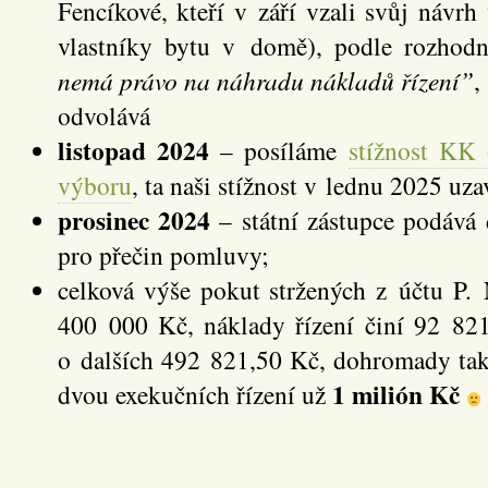
Fencíkové, kteří v září vzali svůj návrh
vlastníky bytu v domě), podle rozhod
nemá právo na náhradu nákladů řízení”
,
odvolává
listopad 2024
– posíláme
stížnost KK 
výboru
, ta naši stížnost v lednu 2025 u
prosinec 2024
– státní zástupce podává
pro přečin pomluvy;
celková výše pokut stržených z účtu P. 
400 000 Kč, náklady řízení činí 92 821
o dalších 492 821,50 Kč, dohromady tak 
1 milión Kč
dvou exekučních řízení už