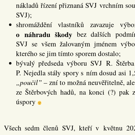
nákladů řízení přiznaná SVJ vrchním so
SVJ);
shromáždění vlastníků zavazuje v
o náhradu škody
bez dalších podmín
SVJ se všem žalovaným jménem výb
kterého se jim tímto sporem dostalo;
bývalý předseda výboru SVJ R. Štěrba
P. Nejedla stály spory s ním dosud asi 1
„poučil”
– zní to možná neuvěřitelně, ale 
ze Štěrbových hadů, na konci (?) pak z
úspory
Všech sedm členů SVJ, kteří v květnu 202