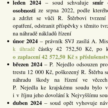
leden 2024
smír 
– soud schvaluje
osobnosti
ze srpna 2022, podle kteréh
a zdržet se vůči R. Štěrbovi tvrzen
opatření, odstranit příspěvky s těmito t
na náhradě nákladů řízení
únor 2024
– právník SVJ zasílá A. Mis
k úhradě
částky 42 752,50 Kč, po k
o zaplacení 42 572,50 Kč s příslušenst
březen 2024
– P. Nejedlo odsouzen pro
trestu 12 000 Kč, poškozený R. Štěrba 
náhradu škody na řízení ve věcech 
P. Nejedla ke krajskému soudu bylo v
i v říjnu jeho dovolání k Nejvyššímu so
duben 2024
– soud opět vyhovuje náv