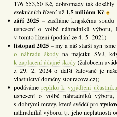
176 553,50 Kč, dohromady tak dosáhly z
1,5 miliónu Kč
exekučních řízení už
září 2025
– zasíláme krajskému soudu
usnesení o volbě náhradníků výboru, 
v tomto řízení (podání ze 4. 5. 2021)
listopad 2025
– my a náš starší syn jsm
o náhradu škody
na majetku SVJ, kdy
k zaplacení údajné škody
(žalobcem uvád
z 29. 2. 2024 o další žalované je naše
vlastnictví domény stouracova.cz);
podáváme
repliku k vyjádření účastníka
usnesení o volbě náhradníků výboru,
vyslov
s dobrými mravy, které svědčí pro
náhradníků výboru, tj. jeho neplatnosti 