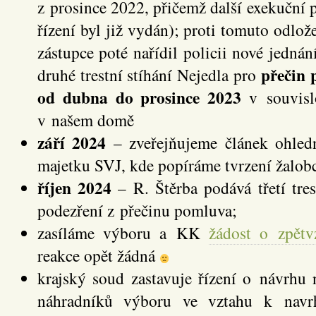
z prosince 2022, přičemž další exekuční
řízení byl již vydán); proti tomuto odlože
zástupce poté nařídil policii nové jednání
přečin
druhé trestní stíhání Nejedla pro
od dubna do prosince 2023
v souvisl
v našem domě
září 2024
– zveřejňujeme článek ohle
majetku SVJ, kde popíráme tvrzení žalob
říjen 2024
– R. Štěrba podává třetí tre
podezření z přečinu pomluva;
zasíláme výboru a KK
žádost o zpětv
reakce opět žádná
krajský soud zastavuje řízení o návrhu 
náhradníků výboru ve vztahu k navr