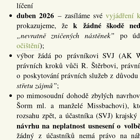
líčení
duben 2026
– zasíláme své
vyjádření 
k žádné škodě ned
prokazujeme, že
„nevratně zničených nástěnek”
po úd
očištění
);
výbor žádá po právníkovi SVJ (AK Wi
právních kroků vůči R. Štěrbovi, práv
o poskytování právních služeb z důvodu
střetu zájmů”
;
po mimosoudní dohodě zbylých navrhov
Šorm ml. a manželé Missbachovi), kt
rozsahu zpět, a účastníka (SVJ) krajsk
návrhu na neplatnost usnesení o vol
žádný z účastníků nemá právo na náh