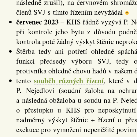
následně zrušil), na červnovém shromážd
členů SVJ s tímto řízením nevyžádal
červenec 2023
– KHS řádně vyzývá P. Ne
při kontrole jeho bytu z důvodu podně
kontrola poté žádný výskyt štěnic neprok
Štěrba tedy ani potřetí ohledně spách
funkci předsedy výboru SVJ, tedy o
protivníka ohledně chovu hadů v našem d
souběh různých řízení
tento
, které v 
P. Nejedlovi (soudní žaloba na ochran
a následná obžaloba u soudu na P. Nejed
o přestupku u KHS pro neposkytnutí 
nadměrný výskyt štěnic + řízení o př
exekuce pro vymožení nepeněžité povinn