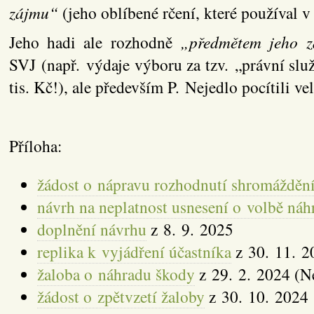
zájmu“
(jeho oblíbené rčení, které používal 
Jeho hadi ale rozhodně
„předmětem jeho 
SVJ (např. výdaje výboru za tzv. „právní slu
tis. Kč!), ale především P. Nejedlo pocítili v
Příloha:
žádost o nápravu rozhodnutí shromážděn
návrh na neplatnost usnesení o volbě ná
doplnění návrhu
z 8. 9. 2025
replika k vyjádření účastníka
z 30. 11. 2
žaloba o náhradu škody
z 29. 2. 2024 (N
žádost o zpětvzetí žaloby
z 30. 10. 2024