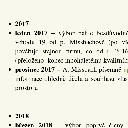
2017
leden 2017
– výbor náhle bezdůvodně
vchodu 19 od p. Missbachové (po víc
pověřuje stejnou firmu, co od r. 201
(přeloženo: konec mnohaletému kvalitní
prosinec 2017
– A. Missbach písemně
u
informace ohledně účelu a souhlasu vla
prostoru
2018
březen 2018
– výbor poprvé členy 