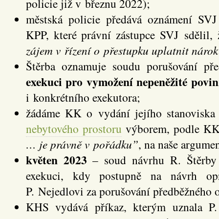
policie již v březnu 2022);
městská policie předává oznámení SVJ
KPP, které právní zástupce SVJ sdělil
zájem v řízení o přestupku uplatnit náro
Štěrba oznamuje soudu porušování pře
exekuci pro vymožení nepeněžité povin
i konkrétního exekutora;
žádáme KK o vydání jejího stanovisk
nebytového prostoru
výborem, podle K
… je právně v pořádku”
, na naše argum
květen 2023
– soud návrhu R. Štěrby 
exekuci, kdy postupně na návrh op
P. Nejedlovi za porušování předběžného op
KHS vydává příkaz, kterým uznala P.