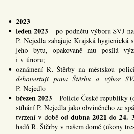
2023
leden 2023
– po podnětu výboru SVJ na 
P. Nejedla zahajuje Krajská hygienická 
jeho bytu, opakovaně mu posílá výz
i v únoru;
oznámení R. Štěrby na městskou poli
dehonestují pana Štěrbu a výbor SV
P. Nejedlo
březen 2023
– Policie České republiky (dá
stíhání P. Nejedla jako obviněného ze sp
od dubna 2021 do 24. 
tvrzení v době
hadů R. Štěrby v našem domě (úkony trest