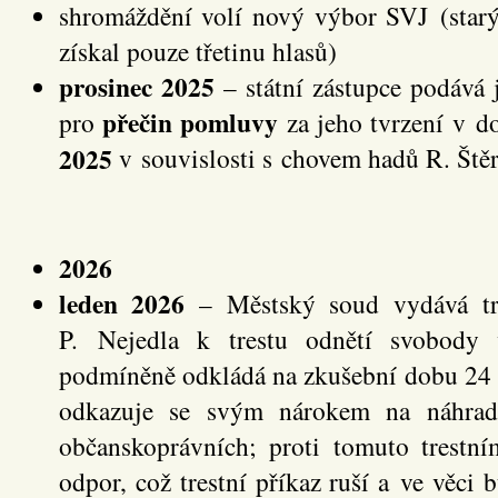
shromáždění volí nový výbor SVJ (star
získal pouze třetinu hlasů)
prosinec 2025
– státní zástupce podává j
přečin pomluvy
pro
za jeho tvrzení v 
2025
v souvislosti s chovem hadů R. Št
2026
leden 2026
– Městský soud vydává tre
P. Nejedla k trestu odnětí svobody 
podmíněně odkládá na zkušební dobu 24 
odkazuje se svým nárokem na náhrad
občanskoprávních; proti tomuto trestn
odpor, což trestní příkaz ruší a ve věci b