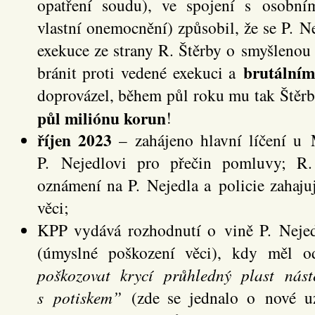
opatření soudu), ve spojení s osobn
vlastní onemocnění) způsobil, že se P. N
exekuce ze strany R. Štěrby o smyšlenou 
brutální
bránit proti vedené exekuci a
doprovázel, během půl roku mu tak Štěrb
půl miliónu korun
!
říjen 2023
– zahájeno hlavní líčení u
P. Nejedlovi pro přečin pomluvy; R.
oznámení na P. Nejedla a policie zahajuj
věci;
KPP vydává rozhodnutí o vině P. Neje
(úmyslné poškození věci), kdy měl 
poškozovat krycí průhledný plast ná
s potiskem”
(zde se jednalo o nové uz