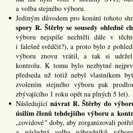
a volba stejného výboru.
Jediným důvodem pro konání tohoto shr
spory R. Štěrby se sousedy ohledně c
výboru nejspíše nechtěli dále v těch
i falešně svědčit?), a proto bylo z pohle
výboru znovu vrátil, a tak si udrže
kontrolu. K tomu bylo nezbytné nejpr
předseda už totiž nebyl vlastníkem 
zvolením stejného výboru pak prodlo
zbývajícího 1 roku opět na plných 5 let).
návrat R. Štěrby do výbo
Následující
úsilím členů tehdejšího výboru a kont
„covidové
”
doby, aby zorganizovali potř
a následná volba náhradníků výbo