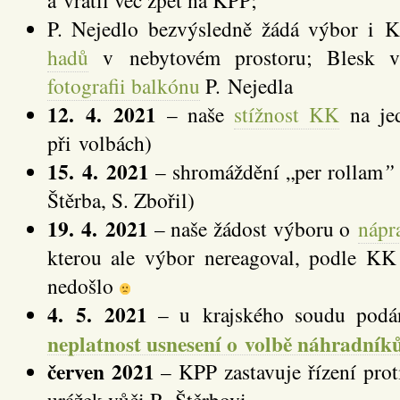
P. Nejedlo bezvýsledně žádá výbor i
hadů
v nebytovém prostoru; Blesk v
fotografii balkónu
P. Nejedla
12. 4. 2021
– naše
stížnost KK
na jed
při volbách)
15. 4. 2021
– shromáždění „per rollam
”
Štěrba, S. Zbořil)
19. 4. 2021
– naše žádost výboru o
nápr
kterou ale výbor nereagoval, podle KK
nedošlo
4. 5. 2021
– u krajského soudu pod
neplatnost usnesení o volbě náhradník
červen 2021
– KPP zastavuje řízení prot
urážek vůči R. Štěrbovi