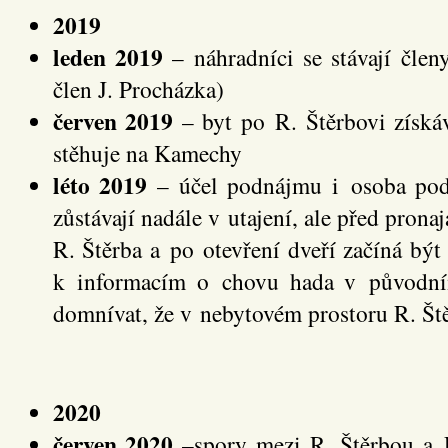
2019
leden 2019
– náhradníci se stávají člen
člen J. Procházka)
červen 2019
– byt po R. Štěrbovi získáva
stěhuje na Kamechy
léto 2019
– účel podnájmu i osoba podn
zůstávají nadále v utajení, ale před prona
R. Štěrba a po otevření dveří začíná být
k informacím o chovu hada v původní
domnívat, že v nebytovém prostoru R. Št
2020
červen 2020
–spory mezi R. Štěrbou a P