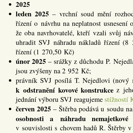
2025
leden 2025
– vrchní soud mění rozhod
řízení o návrhu na neplatnost usnesení 
že oba navrhovatelé, kteří vzali svůj ná
uhradit SVJ náhradu nákladů řízení (8
řízení (1 270,50 Kč)
únor 2025
– srážky z důchodu P. Nejedla,
jsou zvýšeny na 2 952 Kč;
právník SVJ posílá T. Nejedlovi (nový 
k odstranění kovové konstrukce
z jeho
jednání výboru SVJ reagujeme
stížností
červen 2025
– Štěrba podává u soudu na
osobnosti a náhradu nemajetkové
v souvislosti s chovem hadů R. Štěrby 