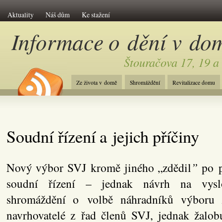
Aktuality
Náš dům
Ke stažení
Informace o dění v do
Štouračova 17, 19 a
Ze života v domě
Shromáždění
Revitalizace domu
Soudní řízení a jejich příčiny
Nový výbor SVJ kromě jiného „zdědil
”
po p
soudní řízení – jednak návrh na vyslo
shromáždění o volbě náhradníků výboru 
navrhovatelé z řad členů SVJ, jednak žalo