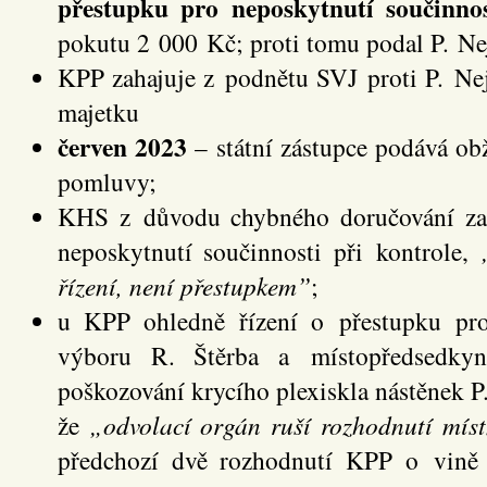
přestupku pro neposkytnutí součinnos
pokutu 2 000 Kč; proti tomu podal P. Ne
KPP zahajuje z podnětu SVJ proti P. Nej
majetku
červen 2023
– státní zástupce podává ob
pomluvy;
KHS z důvodu chybného doručování zas
neposkytnutí součinnosti při kontrole,
řízení, není přestupkem”
;
u KPP ohledně řízení o přestupku pro
výboru R. Štěrba a místopředsedky
poškozování krycího plexiskla nástěnek P.
že
„odvolací orgán ruší rozhodnutí mís
předchozí dvě rozhodnutí KPP o vině