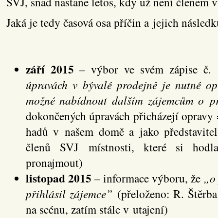
SVJ, snad nastane letos, kdy už není členem 
Jaká je tedy časová osa příčin a jejich násled
září 2015
– výbor ve svém zápise č. 
úpravách v bývalé prodejně je nutné opr
možné nabídnout dalším zájemcům o p
dokončených úpravách přicházejí opravy 
hadů v našem domě a jako představitel
členů SVJ místnosti, které si hodl
pronajmout)
listopad 2015
– informace výboru, že
„o 
přihlásil zájemce”
(přeloženo: R. Štěrba
na scénu, zatím stále v utajení)