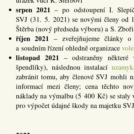
srpen 2021
– po odstoupení I. Slepi
SVJ (31. 5. 2021) se novými členy od 1.
Štěrba (nový předseda výboru) a S. Zboři
říjen 2021
– zveřejňujeme články 
a soudním řízení ohledně organizace
vol
listopad 2021
– odstraněny některé v
špendlíky), následnou instalací
uzamyk
zabránit tomu, aby členové SVJ mohli n
informací mezi členy; cena těchto n
náklady na výmalbu (5 400 Kč) se staly 
pro výpočet údajné škody na majetku SV