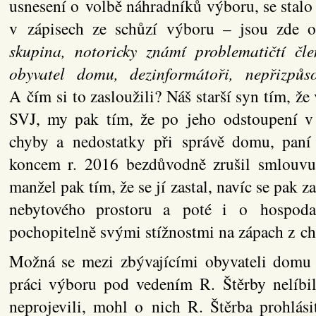
usnesení o volbě náhradníků výboru, se sta
v zápisech ze schůzí výboru – jsou zde 
skupina, notoricky známí problematičtí čle
obyvatel domu, dezinformátoři, nepřizpů
A čím si to zasloužili? Náš starší syn tím, ž
SVJ, my pak tím, že po jeho odstoupení 
chyby a nedostatky při správě domu, paní
koncem r. 2016 bezdůvodně zrušil smlouvu
manžel pak tím, že se jí zastal, navíc se pak 
nebytového prostoru a poté i o hospoda
pochopitelně svými stížnostmi na zápach z c
Možná se mezi zbývajícími obyvateli domu n
práci výboru pod vedením R. Štěrby nelíbilo
neprojevili, mohl o nich R. Štěrba prohlási