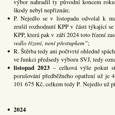
výbor nahradil ty původní koncem rok
škody nebyl nepřiznán;
P. Nejedlo se v listopadu odvolal k ma
zrušil rozhodnutí KPP v části týkající se
KPP, která pak v září 2024 toto řízení zas
vedlo řízení, není přestupkem”
;
R. Štěrba tedy ani počtvrté ohledně spác
ve funkci předsedy výboru SVJ, tedy ozn
listopad 2023
– celková výše pokut st
porušování předběžného opatření už je 4
101 675 Kč, celkem tedy P. Nejedlo už p
2024