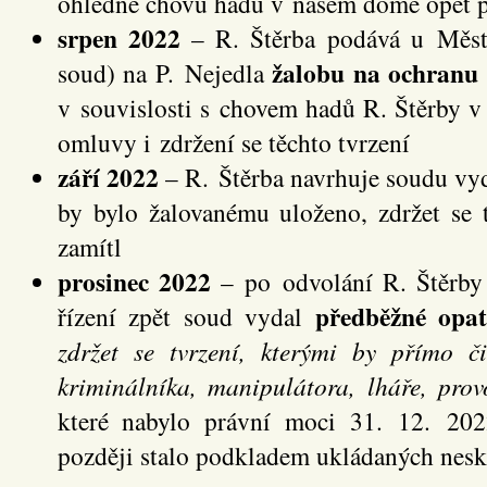
ohledně chovu hadů v našem domě opět p
srpen 2022
– R. Štěrba podává u Měst
žalobu na ochranu 
soud) na P. Nejedla
v souvislosti s chovem hadů R. Štěrby 
omluvy i zdržení se těchto tvrzení
září 2022
– R. Štěrba navrhuje soudu vyd
by bylo žalovanému uloženo, zdržet se t
zamítl
prosinec 2022
– po odvolání R. Štěrby
předběžné opat
řízení zpět soud vydal
zdržet se tvrzení, kterými by přímo 
kriminálníka, manipulátora, lháře, prov
které nabylo právní moci 31. 12. 202
později stalo podkladem ukládaných nesk