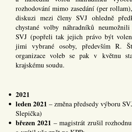
rozhodování mimo zasedání (per rollam),
diskuzi mezi členy SVJ ohledně předk
chystané volby náhradníků neumožnili
SVJ (popřeli tak jejich právo být vole
jimi vybrané osoby, především R. Ště
organizace voleb se pak v květnu st
krajskému soudu.
2021
leden 2021
– změna předsedy výboru SVJ 
Slepička)
březen 2021
– magistrát zrušil rozhodn
a vrátil věc zpět na KPP;