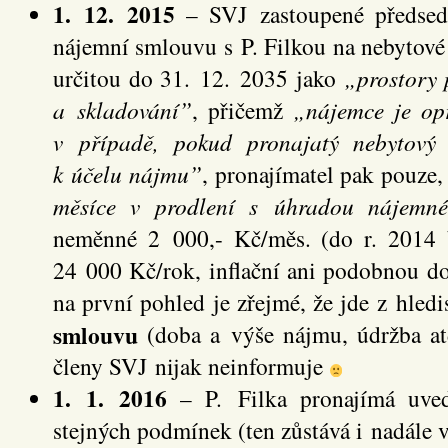
1. 12. 2015
– SVJ zastoupené předsed
nájemní smlouvu s P. Filkou na nebytové
určitou do 31. 12. 2035 jako
„prostory 
a skladování”
, přičemž
„nájemce je op
v případě, pokud pronajatý nebytový 
k účelu nájmu”
, pronajímatel pak pouze
měsíce v prodlení s úhradou nájemné
neměnné 2 000,- Kč/měs. (do r. 2014 
24 000 Kč/rok, inflační ani podobnou d
na první pohled je zřejmé, že jde z hle
smlouvu
(doba a výše nájmu, údržba at
členy SVJ nijak neinformuje
1. 1. 2016
– P. Filka pronajímá uved
stejných podmínek (ten zůstává i nadále v