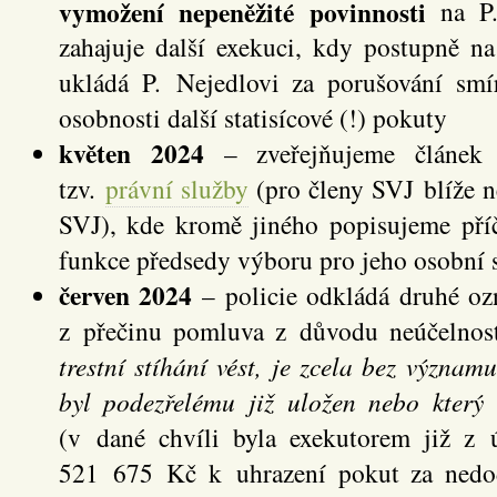
vymožení nepeněžité povinnosti
na P.
zahajuje další exekuci, kdy postupně n
ukládá P. Nejedlovi za porušování sm
osobnosti další statisícové (!) pokuty
květen 2024
– zveřejňujeme článek
tzv.
právní služby
(pro členy SVJ blíže n
SVJ), kde kromě jiného popisujeme příč
funkce předsedy výboru pro jeho osobní 
červen 2024
– policie odkládá druhé o
z přečinu pomluva z důvodu neúčelnos
trestní stíhání vést, je zcela bez významu
byl podezřelému již uložen nebo který
(v dané chvíli byla exekutorem již z ú
521 675 Kč k uhrazení pokut za nedod