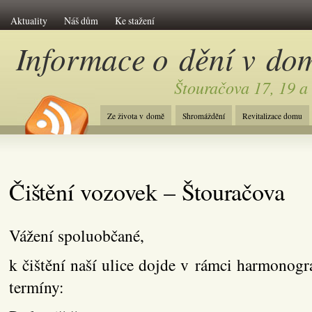
Aktuality
Náš dům
Ke stažení
Informace o dění v do
Štouračova 17, 19 a
Ze života v domě
Shromáždění
Revitalizace domu
Čištění vozovek – Štouračova
Vážení spoluobčané,
k čištění naší ulice dojde v rámci harmonog
termíny: