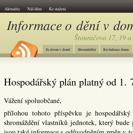
Aktuality
Náš dům
Ke stažení
Informace o dění v do
Štouračova 17, 19 a
Ze života v domě
Shromáždění
Revitalizace domu
Hospodářský plán platný od 1. 
Vážení spoluobčané,
přílohou tohoto příspěvku je hospodářský
shromáždění vlastníků jednotek, který bude 
jsou také informace s odůvodněním změn v t