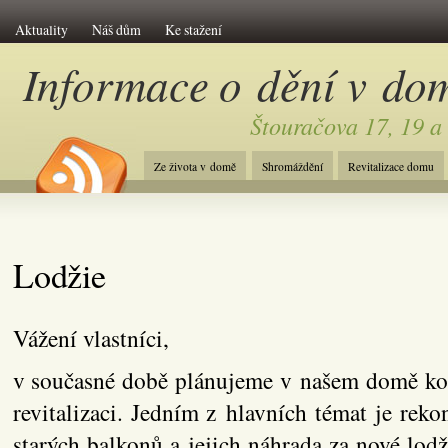
Aktuality
Náš dům
Ke stažení
Informace o dění v do
Štouračova 17, 19 a
Ze života v domě
Shromáždění
Revitalizace domu
Lodžie
Vážení vlastníci,
v současné době plánujeme v našem domě ko
revitalizaci. Jedním z hlavních témat je reko
starých balkonů a jejich náhrada za nové lodž