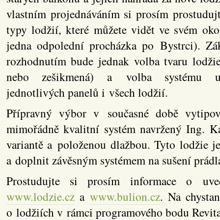
vlastním projednáváním si prosím prostuduj
typy lodžií, které můžete vidět ve svém okol
jedna odpolední procházka po Bystrci). Zá
rozhodnutím bude jednak volba tvaru lodži
nebo zešikmená) a volba systému uc
jednotlivých panelů i všech lodžií.
Přípravný výbor v současné době vytipov
mimořádně kvalitní systém navržený Ing. 
variantě a položenou dlažbou. Tyto lodžie j
a doplnit závěsným systémem na sušení prádl
Prostudujte si prosím informace o uv
www.lodzie.cz
a
www.bulion.cz
. Na chystan
o lodžiích v rámci programového bodu Revit