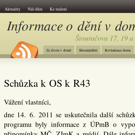
Aktuality
Náš dům
Ke stažení
Informace o dění v do
Štouračova 17, 19 a
Ze života v domě
Shromáždění
Revitalizace domu
Schůzka k OS k R43
Vážení vlastníci,
dne 14. 6. 2011 se uskutečnila další schů
programu byly informace z ÚPmB o vypoř
připomínky MČ, ZJmK a médií. Dále infor