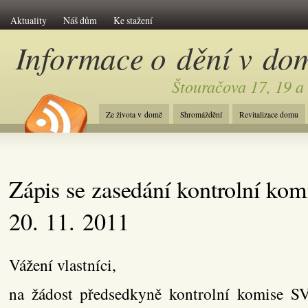
Aktuality
Náš dům
Ke stažení
Informace o dění v do
Štouračova 17, 19 a
Ze života v domě
Shromáždění
Revitalizace domu
Zápis se zasedání kontrolní kom
20. 11. 2011
Vážení vlastníci,
na žádost předsedkyně kontrolní komise S