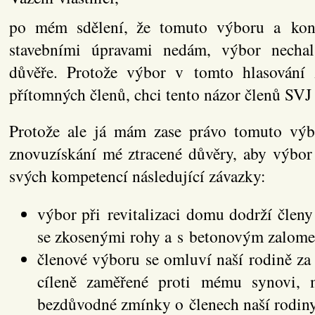
po mém sdělení, že tomuto výboru a kont
stavebními úpravami nedám, výbor nechal
důvěře. Protože výbor v tomto hlasování 
přítomných členů, chci tento názor členů SVJ 
Protože ale já mám zase právo tomuto výb
znovuzískání mé ztracené důvěry, aby výbor
svých kompetencí následující závazky:
výbor při revitalizaci domu dodrží členy
se zkosenými rohy a s betonovým zalom
členové výboru se omluví naší rodině za
cíleně zaměřené proti mému synovi, 
bezdůvodné zmínky o členech naší rodiny