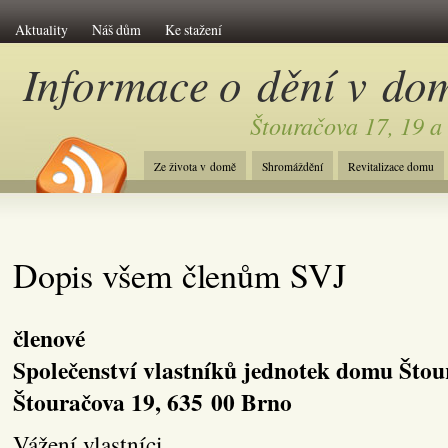
Aktuality
Náš dům
Ke stažení
Informace o dění v do
Štouračova 17, 19 a
Ze života v domě
Shromáždění
Revitalizace domu
Dopis všem členům SVJ
členové
Společenství vlastníků jednotek domu Štour
Štouračova 19, 635 00 Brno
Vážení vlastníci,