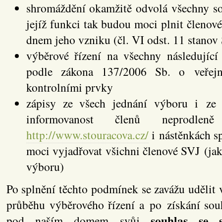
shromáždění okamžitě odvolá všechny so
jejíž funkci tak budou moci plnit členové 
dnem jeho vzniku (čl. VI odst. 11 stanov
výběrové řízení na všechny následující
podle zákona 137/2006 Sb. o veřejn
kontrolními prvky
zápisy ze všech jednání výboru i ze
informovanost členů neprodle
http://www.stouracova.cz/
i nástěnkách s
moci vyjadřovat všichni členové SVJ (ja
výboru)
Po splnění těchto podmínek se zavážu uděli
průběhu výběrového řízení a po získání sou
souhlas se 
pod naším domem svůj