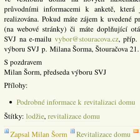
průvodními informacemi k anketě, kter
realizována. Pokud máte zájem k uvedené pr
(na webové stránky) či máte doplňující otá
SVJ na e-mailu
vybor@stouracova.cz
, příp
výboru SVJ p. Milana Šorma, Štouračova 21.
S pozdravem
Milan Šorm, předseda výboru SVJ
Přílohy:
Podrobné informace k revitalizaci domu
Štítky:
lodžie
,
revitalizace domu
Zapsal Milan Šorm
Revitalizace domu