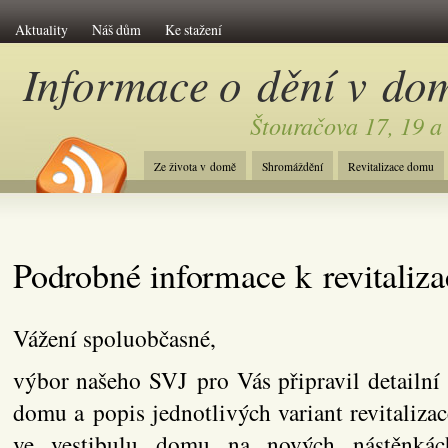
Aktuality
Náš dům
Ke stažení
Informace o dění v do
Štouračova 17, 19 a
Ze života v domě
Shromáždění
Revitalizace domu
Podrobné informace k revitaliz
Vážení spoluobčasné,
výbor našeho SVJ pro Vás připravil detailní 
domu a popis jednotlivých variant revitalizac
ve vestibulu domu na nových nástěnkác