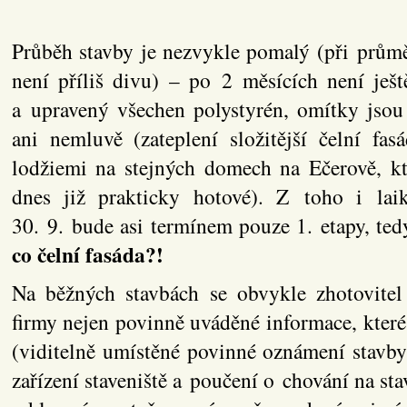
Průběh stavby je nezvykle pomalý (při průmě
není příliš divu) – po 2 měsících není ješ
a upravený všechen polystyrén, omítky jsou
ani nemluvě (zateplení složitější čelní fa
lodžiemi na stejných domech na Ečerově, kt
dnes již prakticky hotové). Z toho i la
30. 9. bude asi termínem pouze 1. etapy, ted
co čelní fasáda?!
Na běžných stavbách se obvykle zhotovitel 
firmy nejen povinně uváděné informace, které
(viditelně umístěné povinné oznámení stavby
zařízení staveniště a poučení o chování na sta