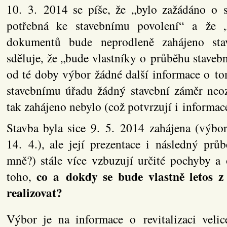
10. 3. 2014 se píše, že „bylo zažádáno o 
potřebná ke stavebnímu povolení“ a že „
dokumentů bude neprodleně zahájeno stav
sděluje, že „bude vlastníky o průběhu stavebn
od té doby výbor žádné další informace o tom
stavebnímu úřadu žádný stavební záměr neoz
tak zahájeno nebylo (což potvrzují i informac
Stavba byla sice 9. 5. 2014 zahájena (výbor
14. 4.), ale její prezentace i následný pr
mně?) stále více vzbuzují určité pochyby a 
co a dokdy se bude vlastně letos z
toho,
realizovat?
Výbor je na informace o revitalizaci vel