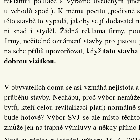
reklamní poutače s výrazně uvedeným jmén
u vchodů apod.). K mému pocitu „podivné sta
této stavbě to vypadá, jakoby se jí dodavatel 
ni snad i styděl. Žádná reklama firmy, po
firmy, nečitelné oznámení stavby pro jistotu
tato stavba
na sebe příliš upozorňovat, když
dobrou vizitkou.
V obyvatelích domu se asi vzmáhá nejistota 
průběhu stavby. Nechápu, proč výbor nemůže
bytů, kteří celou revitalizaci platí) normálně 
bude hotové? Výbor SVJ se ale místo těchto
zmůže jen na trapné výmluvy a někdy přímo l
Např. v zápise z jednání výboru 16. 6. 2014