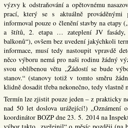
výzvy k odstraňování a opětovnému nasazov
prací, který se s aktuálně prováděnými 
informoval pouze o členění stavby na etapy (
a štítů, 2. etapa … zateplení JV fasády
balkonů“), ovšem bez uvedení jakýchkoli ter
informace, musí tedy nastoupit vpravdě det
něco výboru nemá pro naši rodinu žádný výz
svou oblíbenou větu „Žádostí se bude výb
stanov.“ (stanovy totiž v tomto směru žádn
klidně dosadit třeba nekonečno, tedy vlastně
Termín lze zjistit pouze jeden – z prakticky n
nad 50 let doslova urážející!) „Oznámení o 
koordinátor BOZP dne 23. 5. 2014 na Inspekt
výbor takto „zveřejnil“ o měsíc později (na