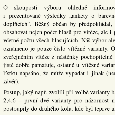
O skouposti výboru ohledně informo
i prezentované výsledky „ankety o barevn
doplňcích“. Běžný občan by předpokládal,
obsahovat nejen počet hlasů pro vítěze, ale i 
včetně počtu všech hlasujících. Náš výbor al
oznámeno je pouze číslo vítězné varianty. O
zveřejněním vítěze z nástěnky pochopitelně 
jistě dobře pamatuje, ostatně u vítězné varia
lístku napsáno, že může vypadat i jinak (ne
závěr).
Postup, jaký např. zvolili při volbě varianty 
2,4,6 – první dvě varianty pro názornost n
postoupily do druhého kola, kde byl teprve ur