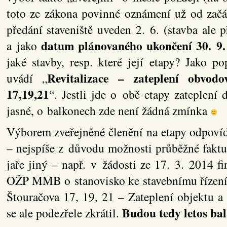
toto ze zákona povinné oznámení už od začá
předání staveniště uveden 2. 6. (stavba ale p
datum plánovaného ukončení 30. 9.
a jako
jaké stavby, resp. které její etapy? Jako p
Revitalizace – zateplení obvod
uvádí „
17,19,21
“. Jestli jde o obě etapy zateplení
jasné, o balkonech zde není žádná zmínka
Výborem zveřejněné členění na etapy odpovíd
– nejspíše z důvodu možnosti průběžné faktur
jaře jiný – např. v žádosti ze 17. 3. 201
OŽP MMB o stanovisko ke stavebnímu řízení 
Štouračova 17, 19, 21 – Zateplení objektu 
Budou tedy letos ba
se ale podezřele zkrátil.