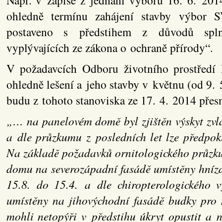
ohledně termínu zahájení stavby výbor S
postaveno s předstihem z důvodů s
vyplývajících ze zákona o ochraně přírody“.
V požadavcích Odboru životního prostředí 
ohledně lešení a jeho stavby v květnu (od 9. 
budu z tohoto stanoviska ze 17. 4. 2014 přesn
„… na panelovém domě byl zjištěn výskyt zvl
a dle průzkumu z posledních let lze předpok
Na základě požadavků ornitologického průzk
domu na severozápadní fasádě umístěny hnízd
15.8. do 15.4. a dle chiropterologického
umístěny na jihovýchodní fasádě budky pro n
mohli netopýři v předstihu úkryt opustit a 