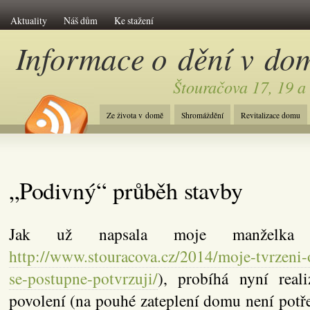
Aktuality
Náš dům
Ke stažení
Informace o dění v do
Štouračova 17, 19 a
Ze života v domě
Shromáždění
Revitalizace domu
„Podivný“ průběh stavby
Jak už napsala moje manželka
http://www.stouracova.cz/2014/moje-tvrzeni
se-postupne-potvrzuji/
), probíhá nyní real
povolení (na pouhé zateplení domu není potř