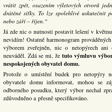
vrátit zpět, osazením výletových otvorů je
drátěné síťky. To lze spolehlivě uskutečnit
nebo září – říjen.“
Já zde nic o nutnosti postavit lešení v květn
nevidím! Ostatně harmonogram prováděných k
výborem zveřejněn, nic o netopýrech ani 
tuto výmluvu výbor
neuváděl. Zdá se mi, že
nespokojených obyvatel domu.
Protože o umístění budek pro netopýry n
obyvatele domu informovat, mohou se záj
odborného posudku, který výbor nechal zpra
zdůvodněno a přesně specifikováno.