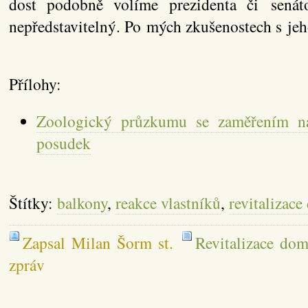
dost podobně volíme prezidenta či senát
nepředstavitelný. Po mých zkušenostech s je
Přílohy:
Zoologický průzkumu se zaměřením n
posudek
Štítky:
balkony
,
reakce vlastníků
,
revitalizac
Zapsal Milan Šorm st.
Revitalizace do
zpráv