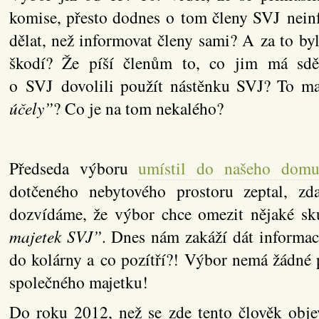
komise, přesto dodnes o tom členy SVJ nein
dělat, než informovat členy sami? A za to by
škodí? Že píší členům to, co jim má sdě
o SVJ dovolili použít nástěnku SVJ? To m
účely”
? Co je na tom nekalého?
Předseda výboru
umístil do našeho dom
dotčeného nebytového prostoru zeptal, z
dozvídáme, že výbor chce omezit nějaké s
majetek SVJ”
. Dnes nám zakáží dát informaci
do kolárny a co pozítří?! Výbor nemá žádné 
společného majetku!
Do roku 2012, než se zde tento člověk objev