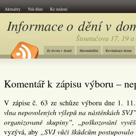
Aktuality
Náš dům
Ke stažení
Informace o dění v do
Štouračova 17, 19 a
Ze života v domě
Shromáždění
Revitalizace domu
Komentář k zápisu výboru – ne
V zápise č. 63 ze schůze výboru dne 1. 11
vlna nepovolených výlepů na nástěnkách SVJ
organizované skupiny”,
„poškozování vyvěš
vyzývá, aby
„SVJ vůči škůdcům postupovalo 