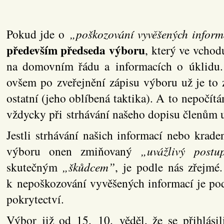
Pokud jde o
„poškozování vyvěšených inform
především předseda výboru
, který ve vchod
na domovním řádu a informacích o úklidu. 
ovšem po zveřejnění zápisu výboru už je to 
ostatní (jeho oblíbená taktika). A to nepočít
vždycky při strhávání našeho dopisu členům u
Jestli strhávání našich informací nebo kraden
výboru onen zmiňovaný
„uvážlivý postu
skutečným
„škůdcem”
, je podle nás zřejmé.
k nepoškozování vyvěšených informací je pod
pokrytectví.
Výbor již od 15. 10. věděl, že se přihlásil