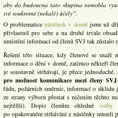
aby do budoucna tato skupina nemohla využ
své soukromé (nekalé) účely”
.
O problematice
nástěnek v domě
jsme už dří
přivlastnil pro sebe a na druhé trvale obsa
umístění informací od členů SVJ tak zůstalo m
Řešení této situace, kdy členové se snaží 
informace o dění v domě, zatímco někteří čl
je soustavně strhávají, je přece jednoduché.
pro možnost komunikace mezi členy SVJ
řádu, požárních směrnic, informací o úklidu
ze strany výboru přestat s ničením těchto mat
nejtěžší). Dopis členům ohledně
volby 
po opakovaném strhávání z nástěnky museli př