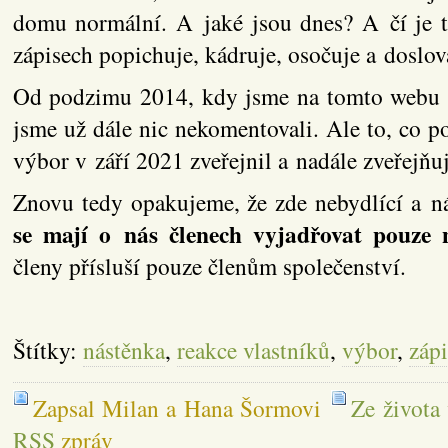
domu normální. A jaké jsou dnes? A čí je t
zápisech popichuje, kádruje, osočuje a doslo
Od podzimu 2014, kdy jsme na tomto webu zv
jsme už dále nic nekomentovali. Ale to, co 
výbor v září 2021 zveřejnil a nadále zveřejňuj
Znovu tedy opakujeme, že zde nebydlící a 
se mají o nás členech vyjadřovat pouze 
členy přísluší pouze členům společenství.
Štítky:
nástěnka
,
reakce vlastníků
,
výbor
,
zápi
Zapsal Milan a Hana Šormovi
Ze života
RSS
zpráv