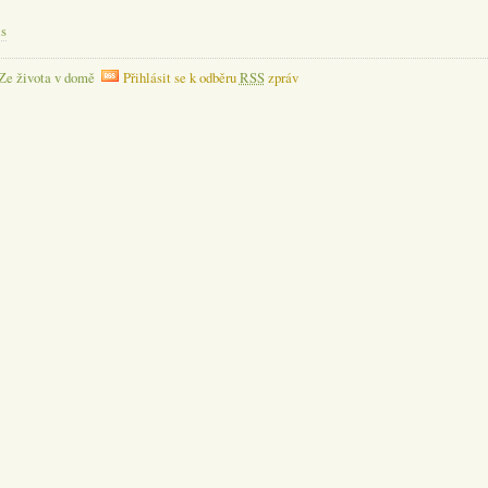
is
Ze života v domě
Přihlásit se k odběru
RSS
zpráv