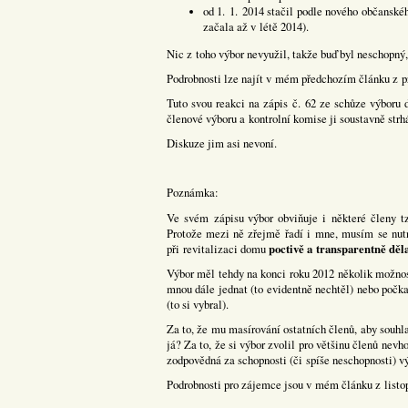
od 1. 1. 2014 stačil podle nového občanské
začala až v létě 2014).
Nic z toho výbor nevyužil, takže buď byl neschopný, 
Podrobnosti lze najít v mém předchozím článku z p
Tuto svou reakci na zápis č. 62 ze schůze výboru d
členové výboru a kontrolní komise ji soustavně strh
Diskuze jim asi nevoní.
Poznámka:
Ve svém zápisu výbor obviňuje i některé členy t
Protože mezi ně zřejmě řadí i mne, musím se nutn
poctivě a transparentně dělal
při revitalizaci domu
Výbor měl tehdy na konci roku 2012 několik možnos
mnou dále jednat (to evidentně nechtěl) nebo počka
(to si vybral).
Za to, že mu masírování ostatních členů, aby souhl
já? Za to, že si výbor zvolil pro většinu členů nev
zodpovědná za schopnosti (či spíše neschopnosti) v
Podrobnosti pro zájemce jsou v mém článku z list