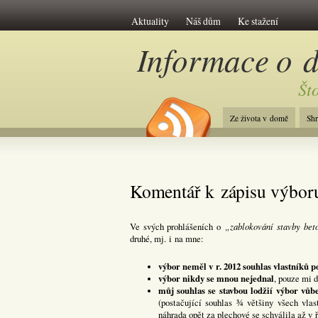
Aktuality
Náš dům
Ke stažení
Informace o 
Št
Ze života v domě
Sh
Komentář k zápisu výboru
„zablokování stavby bet
Ve svých prohlášeních o
druhé, mj. i na mne:
výbor neměl v r. 2012 souhlas vlastníků 
výbor nikdy se mnou nejednal
, pouze mi 
můj souhlas se stavbou lodžií výbor vůb
(postačující souhlas ¾ většiny všech vlas
náhrada opět za plechové se schválila až v ř