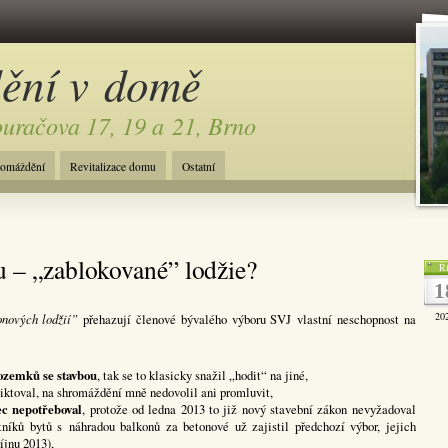
dění v domě
ouračova 17, 19 a 21, Brno
romáždění
Revitalizace domu
Ostatní
 – „zablokované” lodžie?
Ří
1
20
onových lodžií”
přehazují členové bývalého výboru SVJ vlastní neschopnost na
pozemků se stavbou
, tak se to klasicky snažil „hodit“ na jiné,
diktoval, na shromáždění mně nedovolil ani promluvit,
ec nepotřeboval
, protože od ledna 2013 to již nový stavební zákon nevyžadoval
tníků bytů s náhradou balkonů za betonové už zajistil předchozí výbor, jejich
íjnu 2013),